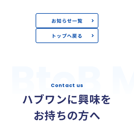
お知らせ一覧
トップへ戻る
BtoB 
BtoB 
Contact us
ハブワンに興味を
お持ちの方へ