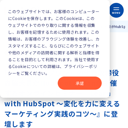
このウェブサイトでは、お客様のコンピューター
MENU
にCookieを保存します。このCookieは、この
ウェブサイトでのやり取りに関する情報を収集
TOP
お知らせ
HubOne（ハブワン）の代表取締役 森脇大貴がHubSpo
し、お客様を記憶するために使用されます。この
情報は、お客様のブラウジング体験を改善し、カ
スタマイズすること、ならびにこのウェブサイト
や他のメディアの訪問者に関する解析と指標を得
ることを目的として利用されます。当社で使用す
るCookieについての詳細は、プライバシーポリ
HubOne（ハブワン）の代表取締役
シーをご覧ください。
森脇大貴がHubSpot Japanが主催
承諾
するオンラインセミナー『Learn
with HubSpot 〜変化を力に変える
マーケティング実践のコツ〜』に登
壇します