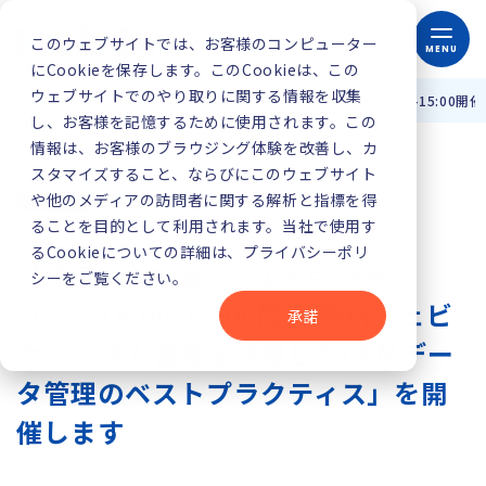
このウェブサイトでは、お客様のコンピューター
MENU
にCookieを保存します。このCookieは、この
ウェブサイトでのやり取りに関する情報を収集
TOP
お知らせ
【終了いたしました】6月23日（火）14:00-15:
し、お客様を記憶するために使用されます。この
情報は、お客様のブラウジング体験を改善し、カ
スタマイズすること、ならびにこのウェブサイト
や他のメディアの訪問者に関する解析と指標を得
ることを目的として利用されます。当社で使用す
るCookieについての詳細は、プライバシーポリ
【終了いたしました】6月23日
シーをご覧ください。
（火）14:00-15:00開催 無料ウェビ
承諾
ナー「法人番号を活用したCRMデー
タ管理のベストプラクティス」を開
催します