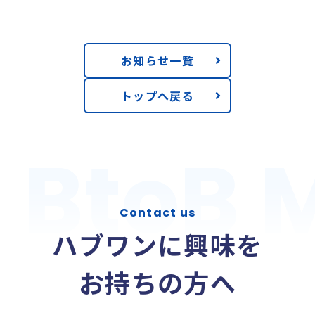
お知らせ一覧
トップへ戻る
BtoB 
BtoB 
Contact us
ハブワンに興味を
お持ちの方へ