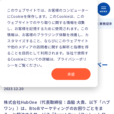
このウェブサイトでは、お客様のコンピューター
MENU
にCookieを保存します。このCookieは、この
ウェブサイトでのやり取りに関する情報を収集
TOP
お知らせ
ferret Oneを運営する株式会社ベーシックと業務提携
し、お客様を記憶するために使用されます。この
情報は、お客様のブラウジング体験を改善し、カ
スタマイズすること、ならびにこのウェブサイト
や他のメディアの訪問者に関する解析と指標を得
ることを目的として利用されます。当社で使用す
るCookieについての詳細は、プライバシーポリ
ferret Oneを運営する株式会社ベー
シーをご覧ください。
シックと業務提携
承諾
2023.12.20
株式会社HubOne（代表取締役：森脇 大貴、以下「ハブ
ワン」）は、BtoBマーケティングのお困りごとをま